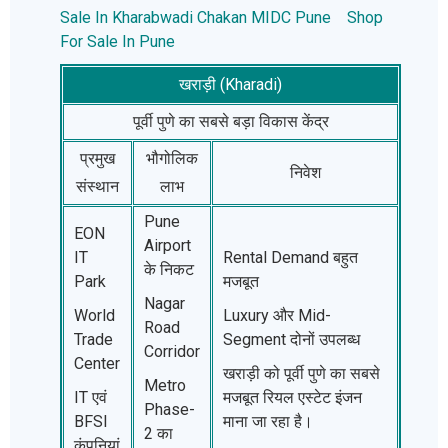
Sale In Kharabwadi Chakan MIDC Pune
Shop
For Sale In Pune
खराड़ी (Kharadi)
पूर्वी पुणे का सबसे बड़ा विकास केंद्र
प्रमुख
भौगोलिक
निवेश
संस्थान
लाभ
Pune
EON
Airport
IT
Rental Demand बहुत
के निकट
Park
मजबूत
Nagar
World
Luxury और Mid-
Road
Trade
Segment दोनों उपलब्ध
Corridor
Center
खराड़ी को पूर्वी पुणे का सबसे
Metro
IT एवं
मजबूत रियल एस्टेट इंजन
Phase-
BFSI
माना जा रहा है।
2 का
कंपनियां