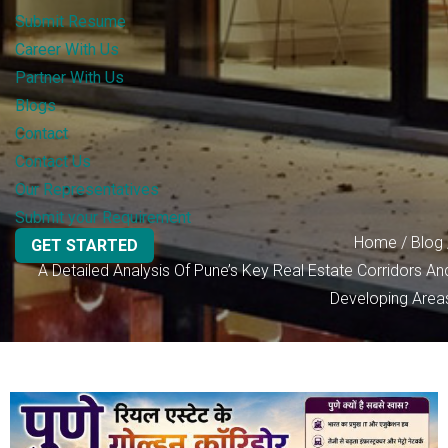
Submit Resume
Career With Us
Partner With Us
Blogs
Contact
Contact Us
Our Representatives
Submit your Requirement
Home
/
Blog
GET STARTED
A Detailed Analysis Of Pune’s Key Real Estate Corridors An
Developing Area