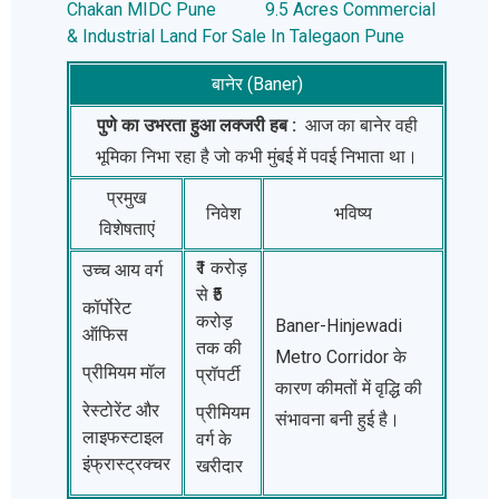
Chakan MIDC Pune
9.5 Acres Commercial
& Industrial Land For Sale In Talegaon Pune
बानेर (Baner)
पुणे का उभरता हुआ लक्जरी हब :
आज का बानेर वही
भूमिका निभा रहा है जो कभी मुंबई में पवई निभाता था।
प्रमुख
निवेश
भविष्य
विशेषताएं
₹1 करोड़
उच्च आय वर्ग
से ₹5
कॉर्पोरेट
करोड़
Baner-Hinjewadi
ऑफिस
तक की
Metro Corridor के
प्रीमियम मॉल
प्रॉपर्टी
कारण कीमतों में वृद्धि की
रेस्टोरेंट और
प्रीमियम
संभावना बनी हुई है।
लाइफस्टाइल
वर्ग के
इंफ्रास्ट्रक्चर
खरीदार