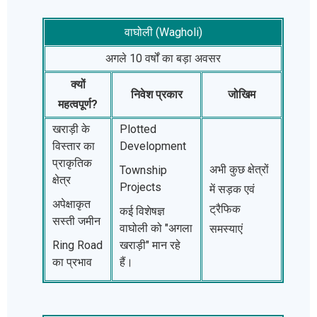
वाघोली (Wagholi)
अगले 10 वर्षों का बड़ा अवसर
क्यों
निवेश प्रकार
जोखिम
महत्वपूर्ण?
खराड़ी के
Plotted
विस्तार का
Development
प्राकृतिक
अभी कुछ क्षेत्रों
Township
क्षेत्र
Projects
में सड़क एवं
अपेक्षाकृत
ट्रैफिक
कई विशेषज्ञ
सस्ती जमीन
वाघोली को "अगला
समस्याएं
Ring Road
खराड़ी" मान रहे
का प्रभाव
हैं।