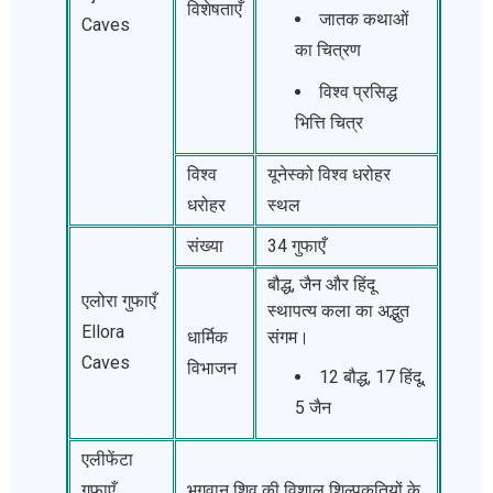
विशेषताएँ
जातक कथाओं
Caves
का चित्रण
विश्व प्रसिद्ध
भित्ति चित्र
विश्व
यूनेस्को विश्व धरोहर
धरोहर
स्थल
संख्या
34 गुफाएँ
बौद्ध, जैन और हिंदू
एलोरा गुफाएँ
स्थापत्य कला का अद्भुत
Ellora
धार्मिक
संगम।
Caves
विभाजन
12 बौद्ध, 17 हिंदू,
5 जैन
एलीफेंटा
गुफाएँ
भगवान शिव की विशाल शिल्पकृतियों के