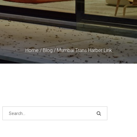
Home
/
Blog
/
Mumbai Trans Harber Link