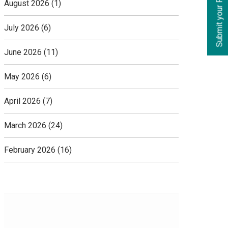
August 2026
(1)
S
u
b
m
i
t
y
o
u
r
R
e
q
u
i
r
e
m
e
n
t
July 2026
(6)
June 2026
(11)
May 2026
(6)
April 2026
(7)
March 2026
(24)
February 2026
(16)