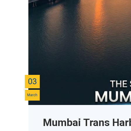
03
March
Mumbai Trans Harb