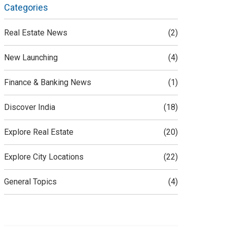
Categories
Real Estate News
(2)
New Launching
(4)
Finance & Banking News
(1)
Discover India
(18)
Explore Real Estate
(20)
Explore City Locations
(22)
General Topics
(4)