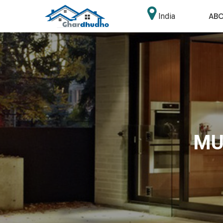
AB
India
MU