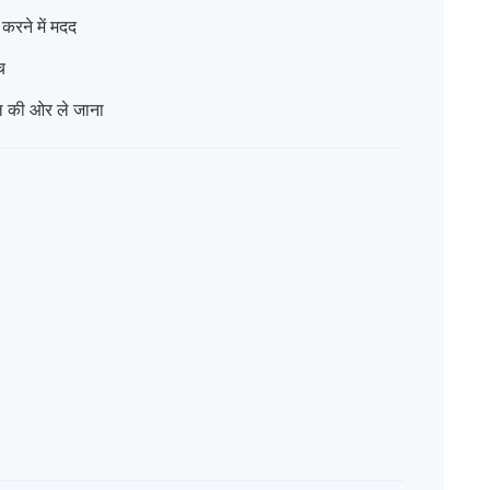
करने में मदद
च
ॉडल की ओर ले जाना